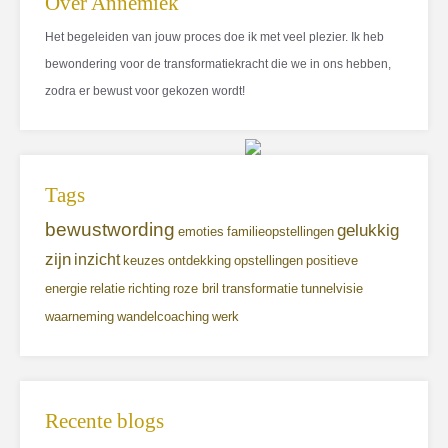
Over Annemiek
Het begeleiden van jouw proces doe ik met veel plezier. Ik heb
bewondering voor de transformatiekracht die we in ons hebben,
zodra er bewust voor gekozen wordt!
Tags
bewustwording
gelukkig
emoties
familieopstellingen
zijn
inzicht
keuzes
ontdekking
opstellingen
positieve
energie
relatie
richting
roze bril
transformatie
tunnelvisie
waarneming
wandelcoaching
werk
Recente blogs