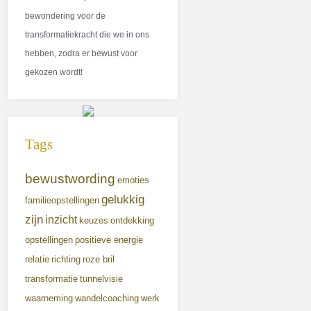
bewondering voor de
transformatiekracht die we in ons
hebben, zodra er bewust voor
gekozen wordt!
Tags
bewustwording
emoties
gelukkig
familieopstellingen
zijn
inzicht
keuzes
ontdekking
opstellingen
positieve energie
relatie
richting
roze bril
transformatie
tunnelvisie
waarneming
wandelcoaching
werk