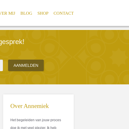
VER MIJ
BLOG
SHOP
CONTACT
gesprek!
Over Annemiek
Het begeleiden van jouw proces
doe ik met veel plezier. Ik heb