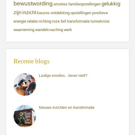
bewustwording
gelukkig
emoties
familieopstellingen
zijn
inzicht
keuzes
ontdekking
opstellingen
positieve
energie
relatie
richting
roze bril
transformatie
tunnelvisie
waarneming
wandelcoaching
werk
Recente blogs
Lastige emoties…liever niet!?
Nieuwe inzichten en transformatie