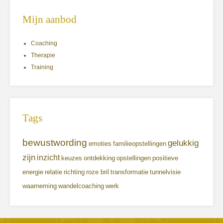
Mijn aanbod
Coaching
Therapie
Training
Tags
bewustwording
gelukkig
emoties
familieopstellingen
zijn
inzicht
keuzes
ontdekking
opstellingen
positieve
energie
relatie
richting
roze bril
transformatie
tunnelvisie
waarneming
wandelcoaching
werk