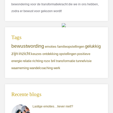
bewondering voor de transformatiekracht die we in ons hebben,
zodra er bewust voor gekozen wordt!
Tags
bewustwording
gelukkig
emoties
familieopstellingen
zijn
inzicht
keuzes
ontdekking
opstellingen
positieve
energie
relatie
richting
roze bril
transformatie
tunnelvisie
waarneming
wandelcoaching
werk
Recente blogs
Lastige emoties…liever niet!?