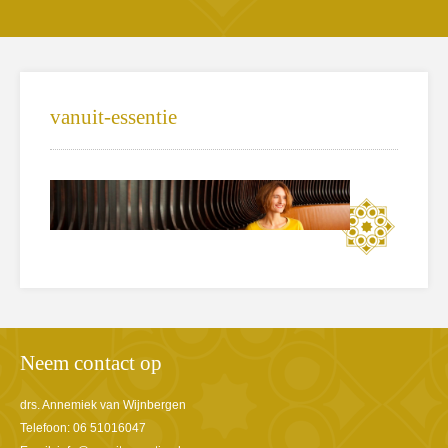
vanuit-essentie
Neem contact op
drs. Annemiek van Wijnbergen
Telefoon: 06 51016047