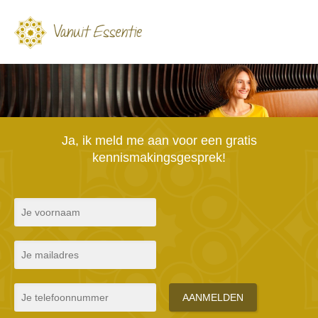
Ja, ik meld me aan voor een gratis
kennismakingsgesprek!